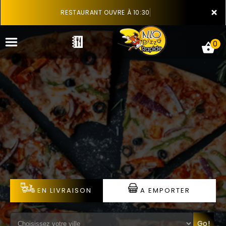
×
RESTAURANT OUVRE À 10:30
0
ACCUEIL
LA CARTE
VOTRE COMPTE
NOTRE RESTAURANT
EN LIVRAISON
A EMPORTER
VOS AVIS
MENTIONS LÉGALES
Go!